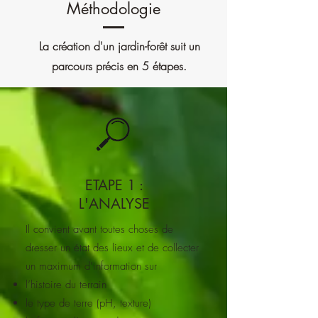
Méthodologie
La création d'un jardin-forêt suit un
parcours précis en 5 étapes.
ETAPE 1 :
L'ANALYSE
Il convient avant toutes choses de
dresser un état des lieux et de collecter
un maximum d’information sur
l’histoire du terrain
le type de terre (pH, texture)