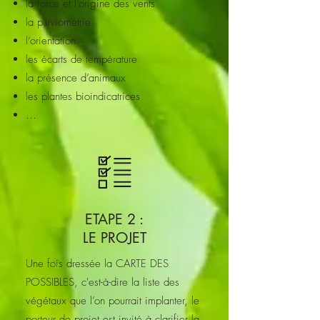
la force et l’origine des vents
la pluviométrie
l’orientation
les écarts de température
la présence d’animaux
les plantes bioindicatrices
…
ETAPE 2 :
LE PROJET
Une fois dressée la CARTE DES
POSSIBLES, c'est-à-dire la liste des
végétaux que l’on pourrait implanter, le
porteur de projet est invité à clarifier la