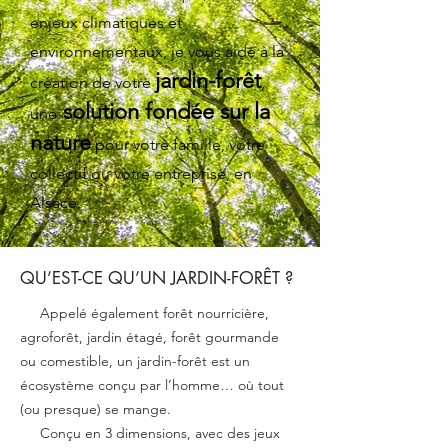
enjeux climatiques et
environnementaux, je vous aide à la
jardin-forêt
création de votre
,
solution fondée sur la
une
nature
pour votre famille, votre
collectif ou votre entreprise, en
Alsace.
QU’EST-CE QU’UN JARDIN-FORÊT ?
Appelé également forêt nourricière,
agroforêt, jardin étagé, forêt gourmande
ou comestible, un jardin-forêt est un
écosystème conçu par l’homme… où tout
(ou presque) se mange.
Conçu en 3 dimensions, avec des jeux