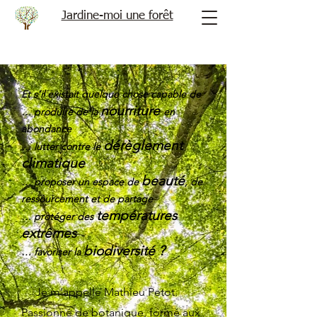
Jardine-moi une forêt
Et s’il existait quelque chose capable de
nourriture
… produire de la
en
abondance
dérèglement
… lutter contre le
climatique
beauté
… proposer un espace de
, de
ressourcement et de partage
températures
… protéger des
extrêmes
biodiversité ?
… favoriser la
Je m’appelle Mathieu Petot.
Passionné de botanique, formé aux