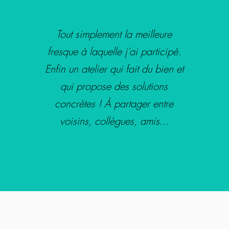
Tout simplement la meilleure
fresque à laquelle j'ai participé.
Enfin un atelier qui fait du bien et
qui propose des solutions
concrètes ! À partager entre
voisins, collègues, amis...