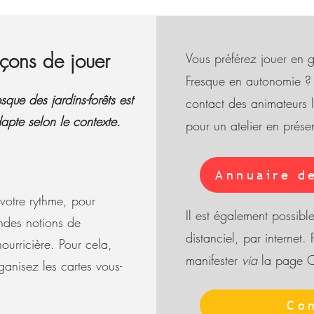
açons de jouer
Vous préférez jouer en gr
Fresque en autonomie ? 
que des jardins-forêts est
contact des animateurs 
dapte selon le contexte.
pour un atelier en présen
Annuaire d
 votre rythme, pour
Il est également possibl
andes notions de
distanciel, par internet.
​
nourricière. Pour cela,
manifester
via
la page 
ganisez les cartes vous-
Co