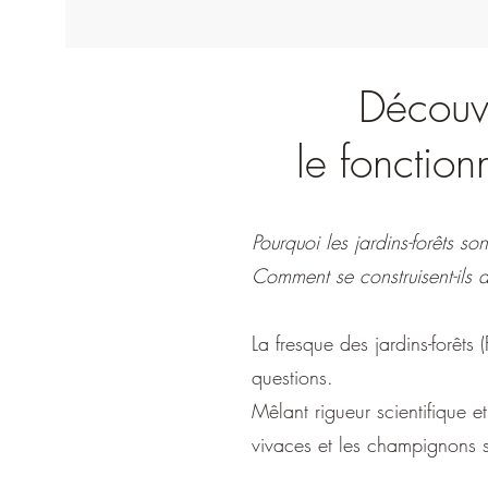
Découvr
le fonction
Pourquoi les jardins-forêts so
Comment se construisent-ils 
La fresque des jardins-forêts
questions.
Mêlant rigueur scientifique e
vivaces et les champignons s'