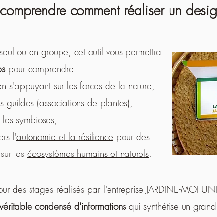
 comprendre comment réaliser un design
z seul ou en groupe, c
et outil vous permettra
ps
pour comprendre
en s'appuyant sur les forces de la nature,
es
guildes
(associations de plantes),
r les
symbioses
,
rs l'
autonomie et la résilience
pour des
 sur les
écosystèmes humains et naturels
.
pour des stages réalisés par l'entreprise JARDINE-MOI U
véritable condensé d'informations
qui synthétise un gran